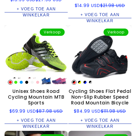
prijs
Verkoopprijs
Normale
$14.99 USD
$21.98 USD
+ VOEG TOE AAN
prijs
+ VOEG TOE AAN
WINKELKAR
WINKELKAR
Verkoop
Verkoop
Unisex Shoes Road
Cycling Shoes Flat Pedal
Cycling Mountain MTB
Non-Slip Rubber Speed
Sports
Road Mountain Bicycle
Verkoopprijs
Normale
Verkoopprijs
Normale
$69.99 USD
$87.98 USD
$84.99 USD
$111.98 USD
prijs
prijs
+ VOEG TOE AAN
+ VOEG TOE AAN
WINKELKAR
WINKELKAR