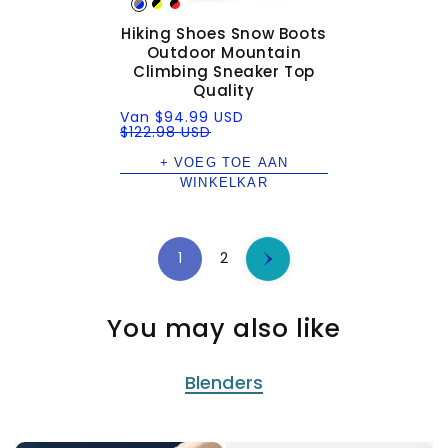
Hiking Shoes Snow Boots
Outdoor Mountain
Climbing Sneaker Top
Quality
Verkoopprijs
Normale
Van
$94.99 USD
prijs
$122.98 USD
+ VOEG TOE AAN
WINKELKAR
1
2
You may also like
Blenders