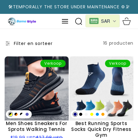
NAAR
🛠️TEMPORALLY THE STORE UNDER MAINTENANCE ⚙️🔭
ARTIKEL
Cart
SAR
16 producten
Filter en sorteer
Verkoop
Verkoop
Men Shoes Sneakers For
Best Running Sports
Sprots Walking Tennis
Socks Quick Dry Fitness
Gym
Verkoopprijs
Normale
$19.99 USD
$27.98 USD