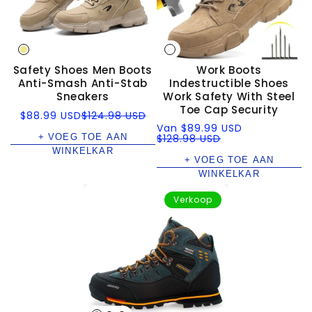
Safety Shoes Men Boots
Work Boots
Anti-Smash Anti-Stab
Indestructible Shoes
Sneakers
Work Safety With Steel
Toe Cap Security
Verkoopprijs
Normale
$88.99 USD
$124.98 USD
prijs
Verkoopprijs
Normale
Van
$89.99 USD
+ VOEG TOE AAN
prijs
$128.98 USD
WINKELKAR
+ VOEG TOE AAN
WINKELKAR
Verkoop