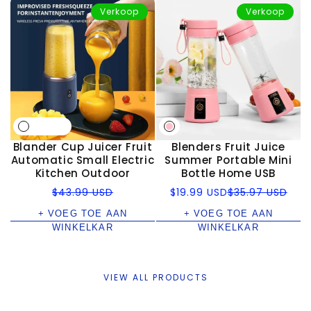
Verkoop
Verkoop
Blander Cup Juicer Fruit
Blenders Fruit Juice
Automatic Small Electric
Summer Portable Mini
Kitchen Outdoor
Bottle Home USB
Normale
Verkoopprijs
Normale
$43.99 USD
$19.99 USD
$35.97 USD
prijs
prijs
+ VOEG TOE AAN
+ VOEG TOE AAN
WINKELKAR
WINKELKAR
VIEW ALL PRODUCTS