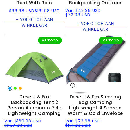
Tent With Rain
Backpacking Outdoor
Verkoopprijs
Normale
Verkoopprijs
Normale
Van
$43.98 USD
$96.98 USD
$161.98 USD
prijs
prijs
$72.98 USD
+ VOEG TOE AAN
+ VOEG TOE AAN
WINKELKAR
WINKELKAR
Verkoop
Verkoop
Desert & Fox
Desert & Fox Sleeping
Backpacking Tent 2
Bag Camping
Person Aluminum Pole
Lightweight 4 Season
Lightweight Camping
Warm & Cold Envelope
Verkoopprijs
Normale
Verkoopprijs
Normale
Van
$160.98 USD
Van
$72.98 USD
prijs
$267.98 USD
prijs
$121.98 USD