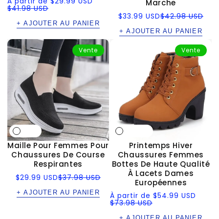
Prix
Prix
À partir de
$29.99 USD
Marche
soldé
régulier
$41.98 USD
Prix
Prix
$33.99 USD
$42.98 USD
soldé
régulier
+ AJOUTER AU PANIER
+ AJOUTER AU PANIER
Vente
Vente
Maille Pour Femmes Pour
Printemps Hiver
Chaussures De Course
Chaussures Femmes
Respirantes
Bottes De Haute Qualité
À Lacets Dames
Prix
Prix
$29.99 USD
$37.98 USD
Européennes
soldé
régulier
+ AJOUTER AU PANIER
Prix
Prix
À partir de
$54.99 USD
soldé
régulier
$73.98 USD
+ AJOUTER AU PANIER