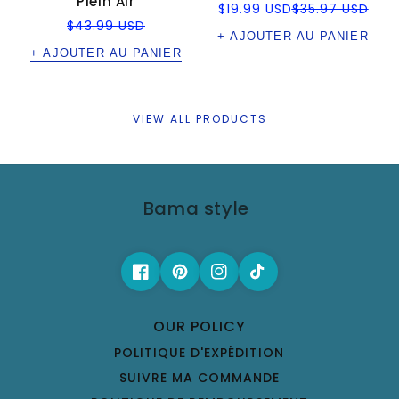
Plein Air
Prix
Prix
$19.99 USD
$35.97 USD
soldé
régulier
Prix
$43.99 USD
régulier
+ AJOUTER AU PANIER
+ AJOUTER AU PANIER
VIEW ALL PRODUCTS
Bama style
OUR POLICY
POLITIQUE D'EXPÉDITION
SUIVRE MA COMMANDE