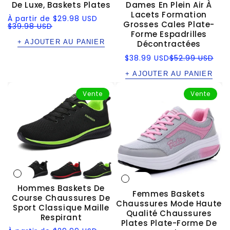
De Luxe, Baskets Plates
Dames En Plein Air À
Lacets Formation
Prix
Prix
À partir de
$29.98 USD
Grosses Cales Plate-
soldé
régulier
$39.98 USD
Forme Espadrilles
+ AJOUTER AU PANIER
Décontractées
Prix
Prix
$38.99 USD
$52.99 USD
soldé
régulier
+ AJOUTER AU PANIER
Vente
Vente
Hommes Baskets De
Femmes Baskets
Course Chaussures De
Chaussures Mode Haute
Sport Classique Maille
Qualité Chaussures
Respirant
Plates Plate-Forme De