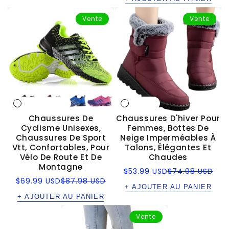
Vente
Vente
Chaussures De
Chaussures D'hiver Pour
Cyclisme Unisexes,
Femmes, Bottes De
Chaussures De Sport
Neige Imperméables À
Vtt, Confortables, Pour
Talons, Élégantes Et
Vélo De Route Et De
Chaudes
Montagne
Prix
Prix
$53.99 USD
$74.98 USD
soldé
régulier
Prix
Prix
$69.99 USD
$87.98 USD
soldé
régulier
+ AJOUTER AU PANIER
+ AJOUTER AU PANIER
Vente