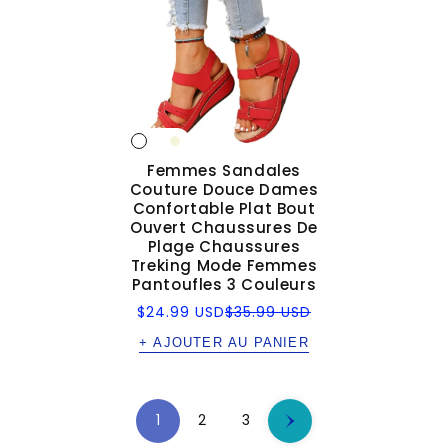
Femmes Sandales
Couture Douce Dames
Confortable Plat Bout
Ouvert Chaussures De
Plage Chaussures
Treking Mode Femmes
Pantoufles 3 Couleurs
Prix
Prix
$24.99 USD
$35.99 USD
soldé
régulier
+ AJOUTER AU PANIER
1
2
3