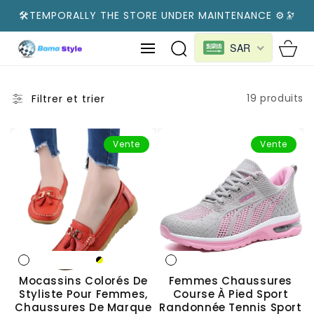
AU
🛠️TEMPORALLY THE STORE UNDER MAINTENANCE ⚙️🔭
CONTENU
Panier
SAR
19 produits
Filtrer et trier
Vente
Vente
Mocassins Colorés De
Femmes Chaussures
Styliste Pour Femmes,
Course À Pied Sport
Chaussures De Marque
Randonnée Tennis Sport