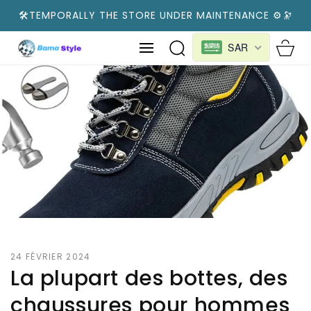
AU
🛠️TEMPORALLY THE STORE UNDER MAINTENANCE ⚙️🔭
CONTENU
Panier
SAR
24 FÉVRIER 2024
La plupart des bottes, des
chaussures pour hommes